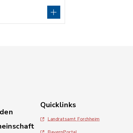
Quicklinks
nden
Landratsamt Forchheim
einschaft
BayernPortal