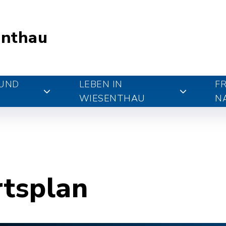
nthau
 UND
LEBEN IN
FR
WIESENTHAU
N
rtsplan