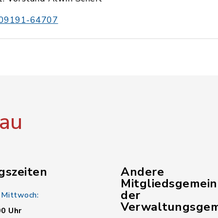
09191-64707
au
gszeiten
Andere
Mitgliedsgemei
der
 Mittwoch:
Verwaltungsgem
00 Uhr