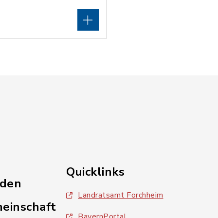
Quicklinks
nden
Landratsamt Forchheim
einschaft
BayernPortal