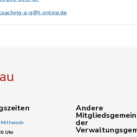
coaching-a-g@t-online.de
au
gszeiten
Andere
Mitgliedsgemei
der
 Mittwoch:
Verwaltungsgem
00 Uhr