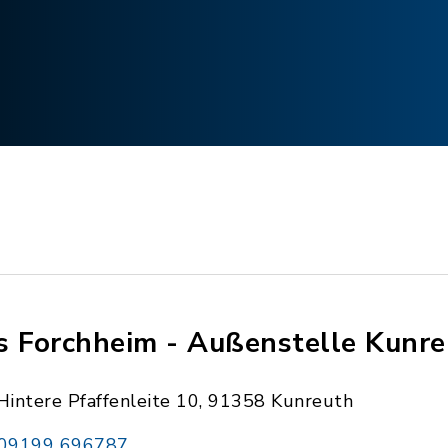
s Forchheim - Außenstelle Kunr
Hintere Pfaffenleite 10, 91358 Kunreuth
09199 696787