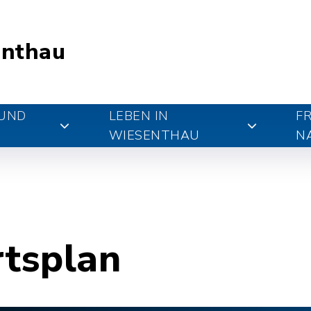
nthau
 UND
LEBEN IN
FR
WIESENTHAU
N
rtsplan