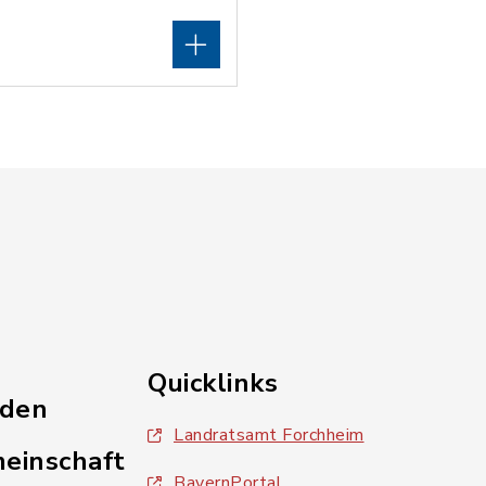
Quicklinks
nden
Landratsamt Forchheim
einschaft
BayernPortal