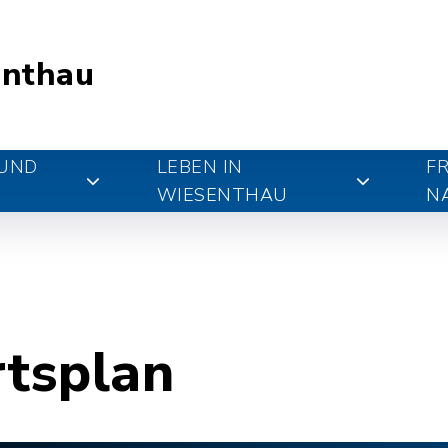
nthau
 UND
LEBEN IN
FR
WIESENTHAU
N
rtsplan