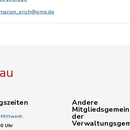
marion_erich@gmx.de
au
gszeiten
Andere
Mitgliedsgemei
der
 Mittwoch:
Verwaltungsgem
00 Uhr