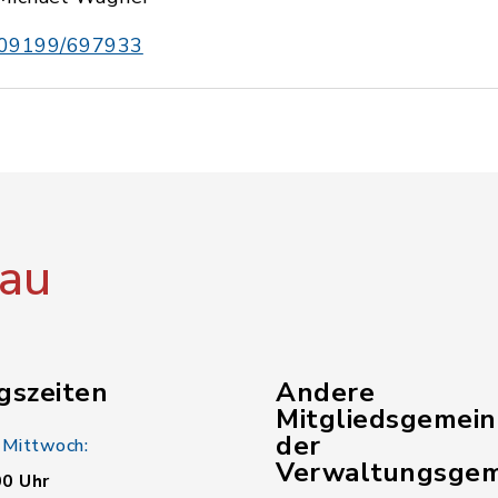
09199/697933
au
gszeiten
Andere
Mitgliedsgemei
der
 Mittwoch:
Verwaltungsgem
00 Uhr