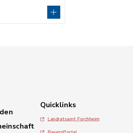
Quicklinks
nden
Landratsamt Forchheim
einschaft
BayernPortal