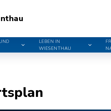
nthau
 UND
LEBEN IN
FR
WIESENTHAU
N
rtsplan