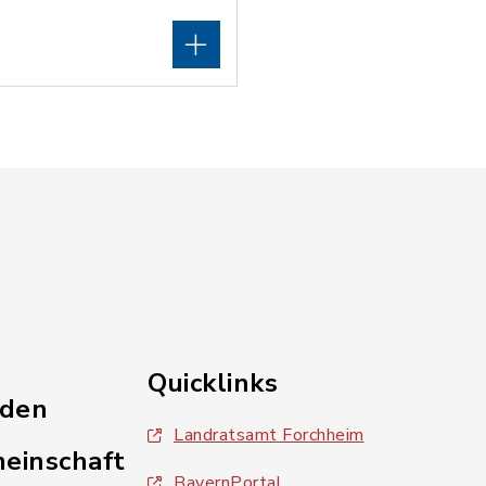
Quicklinks
nden
Landratsamt Forchheim
einschaft
BayernPortal