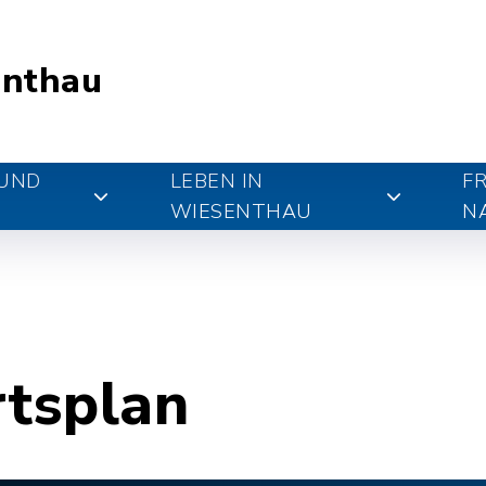
nthau
 UND
LEBEN IN
FR
WIESENTHAU
N
rtsplan