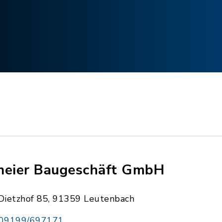
meier Baugeschäft GmbH
Dietzhof 85, 91359 Leutenbach
09199/697171