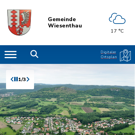
Gemeinde
Wiesenthau
17 °C
Digitaler
Ortsplan
1/3