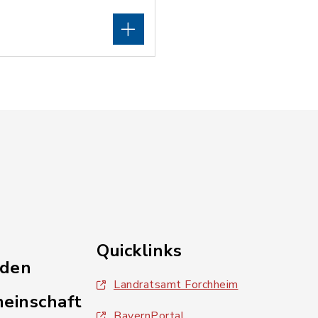
Quicklinks
nden
Landratsamt Forchheim
einschaft
BayernPortal