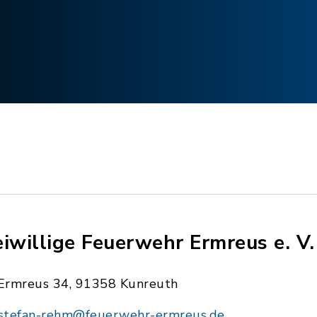
eiwillige Feuerwehr Ermreus e. V.
Ermreus 34, 91358 Kunreuth
stefan-rehm@feuerwehr-ermreus.de