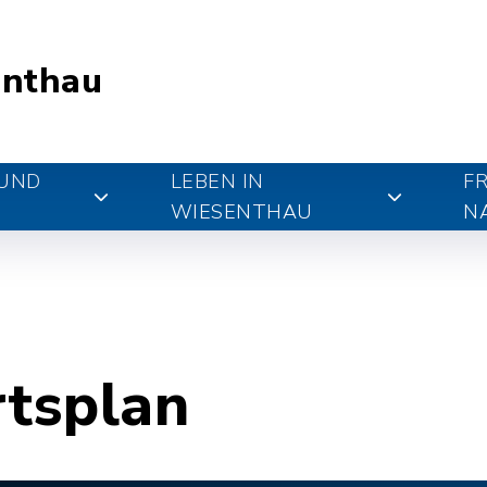
nthau
 UND
LEBEN IN
FR
WIESENTHAU
N
rtsplan