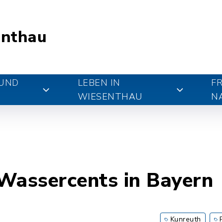
nthau
 UND
LEBEN IN
FR
WIESENTHAU
N
Wassercents in Bayern
Kunreuth