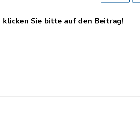
klicken Sie bitte auf den Beitrag!
n_Bayern.pdf, Dateierweiterung: pdf, Dateigröße