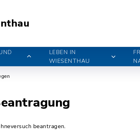
nthau
 UND
LEBEN IN
FR
WIESENTHAU
N
iegen
Beantragung
ühneversuch beantragen.