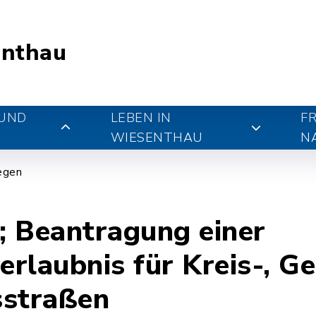
nthau
 UND
LEBEN IN
FR
WIESENTHAU
N
iegen
; Beantragung einer
rlaubnis für Kreis-, G
sstraßen