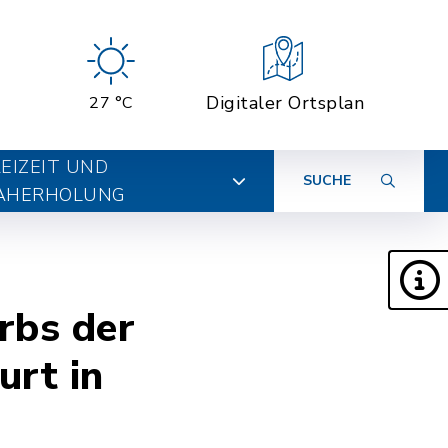
Digitaler Ortsplan
27 °C
EIZEIT UND
SUCHE
AHERHOLUNG
rbs der
urt in