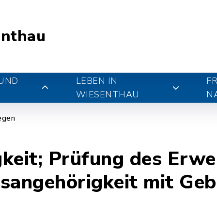
nthau
 UND
LEBEN IN
FR
WIESENTHAU
N
iegen
keit; Prüfung des Erwe
sangehörigkeit mit Geb