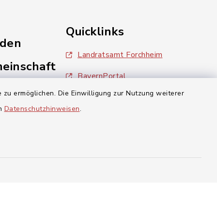
Quicklinks
nden
Landratsamt Forchheim
einschaft
BayernPortal
 zu ermöglichen. Die Einwilligung zur Nutzung weiterer
inixmedia
en
Datenschutzhinweisen
.
aft Gosberg