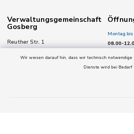
Verwaltungsgemeinschaft
Öffnun
Gosberg
Montag bis
Reuther Str. 1
08.00-12.
91361 Pinzberg
Donnerstag
Wir weisen darauf hin, dass wir technisch notwendige 
09191 7950-0
14.00-18.
Dienste wird bei Bedarf
09191 7950-40
Freitag:
poststelle@vg-gosberg.de
08.00-12.