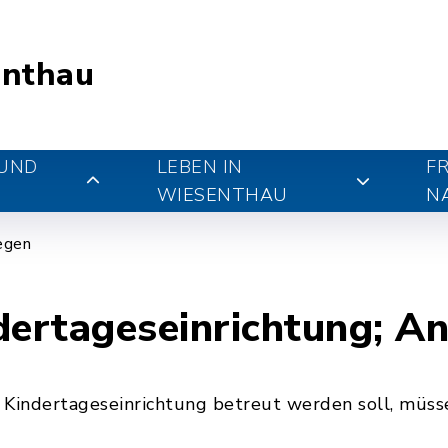
nthau
 UND
LEBEN IN
FR
WIESENTHAU
N
iegen
ertageseinrichtung; A
Kindertageseinrichtung betreut werden soll, müsse