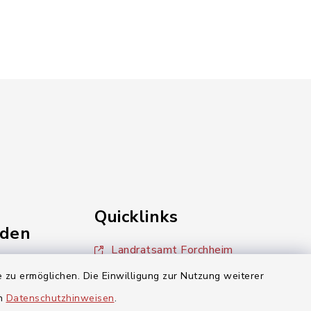
Quicklinks
nden
Landratsamt Forchheim
einschaft
 zu ermöglichen. Die Einwilligung zur Nutzung weiterer
BayernPortal
en
Datenschutzhinweisen
.