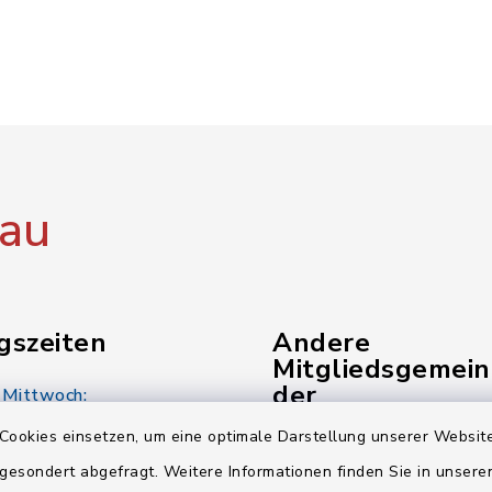
au
gszeiten
Andere
Mitgliedsgemei
der
 Mittwoch:
Verwaltungsgem
00 Uhr
Cookies einsetzen, um eine optimale Darstellung unserer Website
 gesondert abgefragt. Weitere Informationen finden Sie in unser
Gemeinde Kunreuth
: