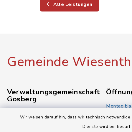
Alle Leistungen
Gemeinde Wiesenth
Verwaltungsgemeinschaft
Öffnun
Gosberg
Montag bis
Reuther Str. 1
08.00-12.
Wir weisen darauf hin, dass wir technisch notwendige 
91361 Pinzberg
Dienste wird bei Bedarf
Donnerstag