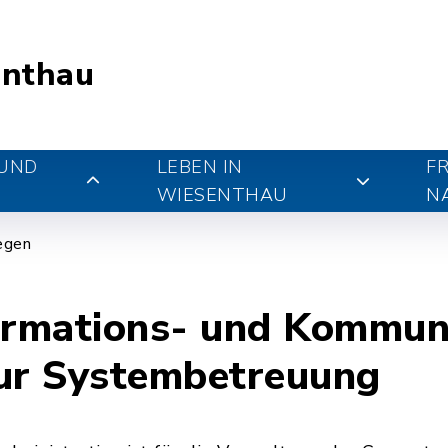
nthau
 UND
LEBEN IN
FR
WIESENTHAU
N
iegen
rmations- und Kommuni
zur Systembetreuung