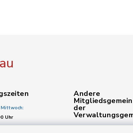
au
gszeiten
Andere
Mitgliedsgemei
der
 Mittwoch:
Verwaltungsgem
00 Uhr
Gemeinde Kunreuth
: