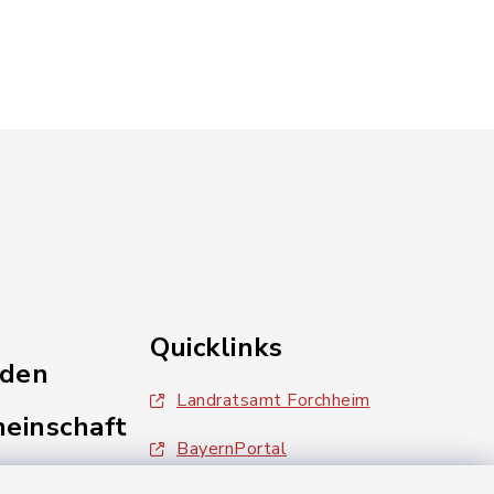
Quicklinks
nden
Landratsamt Forchheim
einschaft
BayernPortal