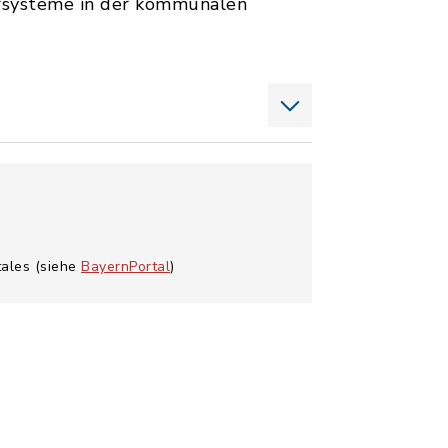
rsysteme in der kommunalen
tales (siehe
BayernPortal
)