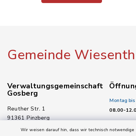
Gemeinde Wiesenth
Verwaltungsgemeinschaft
Öffnun
Gosberg
Montag bis
Reuther Str. 1
08.00-12.
91361 Pinzberg
Donnerstag
Wir weisen darauf hin, dass wir technisch notwendige 
09191 7950-0
14.00-18.