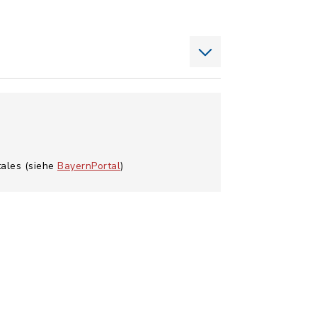
tales (siehe
BayernPortal
)