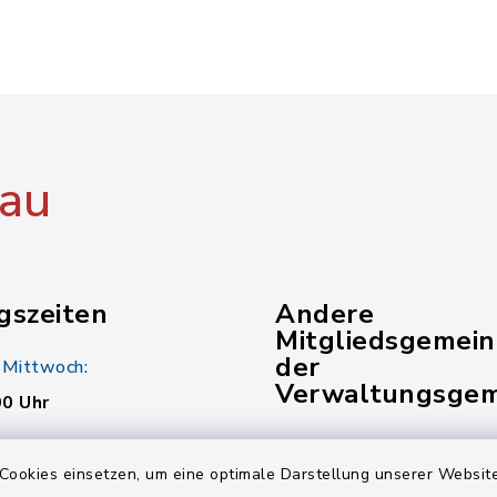
au
gszeiten
Andere
Mitgliedsgemei
der
 Mittwoch:
Verwaltungsgem
00 Uhr
Gemeinde Kunreuth
:
Cookies einsetzen, um eine optimale Darstellung unserer Website
00 Uhr
Gemeinde Pinzberg