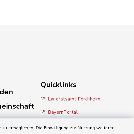
Quicklinks
nden
Landratsamt Forchheim
einschaft
BayernPortal
inixmedia
 zu ermöglichen. Die Einwilligung zur Nutzung weiterer