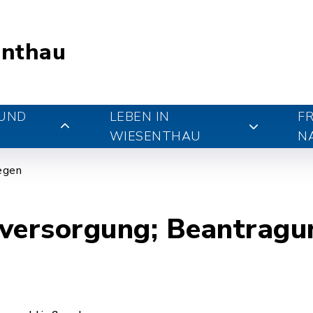
nthau
 UND
LEBEN IN
FR
WIESENTHAU
N
iegen
ersorgung; Beantragun