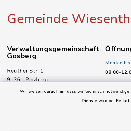
Gemeinde Wiesenth
Verwaltungsgemeinschaft
Öffnun
Gosberg
Montag bis
Reuther Str. 1
08.00-12.
91361 Pinzberg
Donnerstag
09191 7950-0
Wir weisen darauf hin, dass wir technisch notwendige 
14.00-18.
09191 7950-40
Dienste wird bei Bedarf
Freitag:
poststelle@vg-gosberg.de
08.00-12.