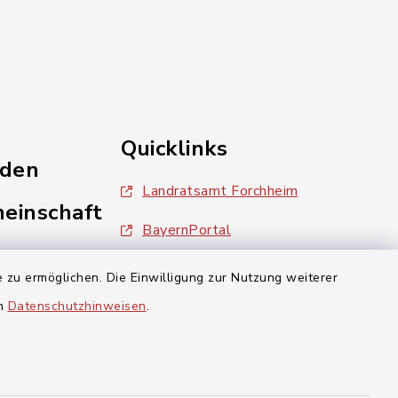
Quicklinks
nden
Landratsamt Forchheim
einschaft
BayernPortal
inixmedia
 zu ermöglichen. Die Einwilligung zur Nutzung weiterer
en
Datenschutzhinweisen
.
aft Gosberg