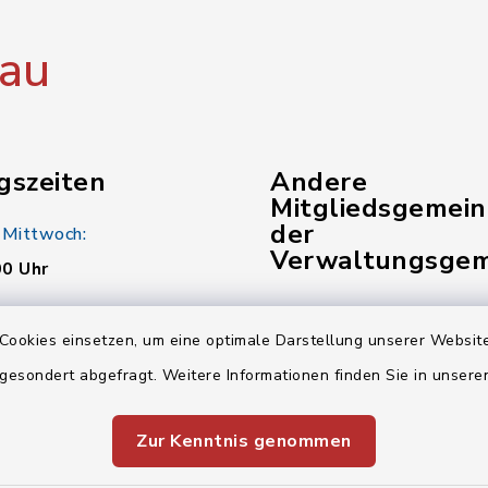
au
gszeiten
Andere
Mitgliedsgemei
der
 Mittwoch:
Verwaltungsgem
00 Uhr
Gemeinde Kunreuth
:
Cookies einsetzen, um eine optimale Darstellung unserer Website
00 Uhr
Gemeinde Pinzberg
 gesondert abgefragt. Weitere Informationen finden Sie in unser
Verwaltungsgemeinsch
Zur Kenntnis genommen
00 Uhr