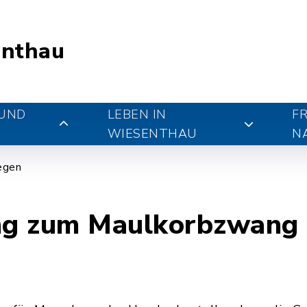
nthau
 UND
LEBEN IN
FR
WIESENTHAU
N
iegen
g zum Maulkorbzwang 