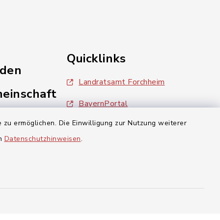
Quicklinks
nden
Landratsamt Forchheim
einschaft
BayernPortal
 zu ermöglichen. Die Einwilligung zur Nutzung weiterer
inixmedia
en
Datenschutzhinweisen
.
aft Gosberg