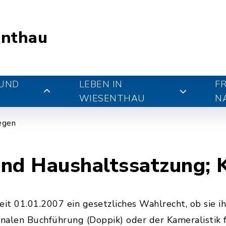
nthau
 UND
LEBEN IN
FR
WIESENTHAU
N
iegen
und Haushaltssatzung;
t 01.01.2007 ein gesetzliches Wahlrecht, ob sie 
len Buchführung (Doppik) oder der Kameralistik f