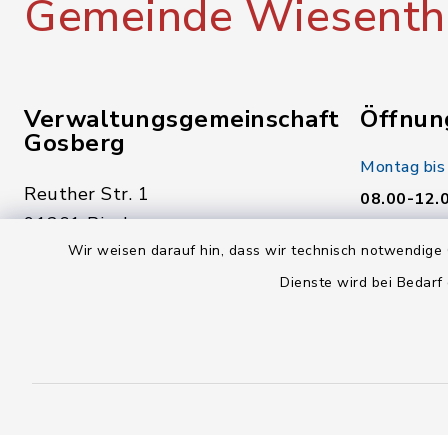
Gemeinde Wiesenth
Verwaltungsgemeinschaft
Öffnun
Gosberg
Montag bis
Reuther Str. 1
08.00-12.
91361 Pinzberg
Donnerstag
Wir weisen darauf hin, dass wir technisch notwendige 
09191 7950-0
14.00-18.
Dienste wird bei Bedarf
09191 7950-40
Freitag:
poststelle@vg-gosberg.de
08.00-12.