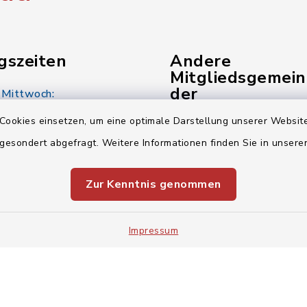
gszeiten
Andere
Mitgliedsgemei
der
 Mittwoch:
Verwaltungsgem
00 Uhr
Cookies einsetzen, um eine optimale Darstellung unserer Website
Gemeinde Kunreuth
 gesondert abgefragt. Weitere Informationen finden Sie in unser
:
00 Uhr
Gemeinde Pinzberg
Zur Kenntnis genommen
Verwaltungsgemeinsch
00 Uhr
Impressum