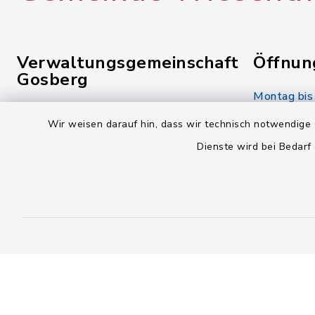
Verwaltungsgemeinschaft
Öffnun
Gosberg
Montag bis
Reuther Str. 1
08.00-12.
Wir weisen darauf hin, dass wir technisch notwendige 
91361 Pinzberg
Dienste wird bei Bedarf
Donnerstag
09191 7950-0
14.00-18.
09191 7950-40
Freitag:
poststelle@vg-gosberg.de
08.00-12.