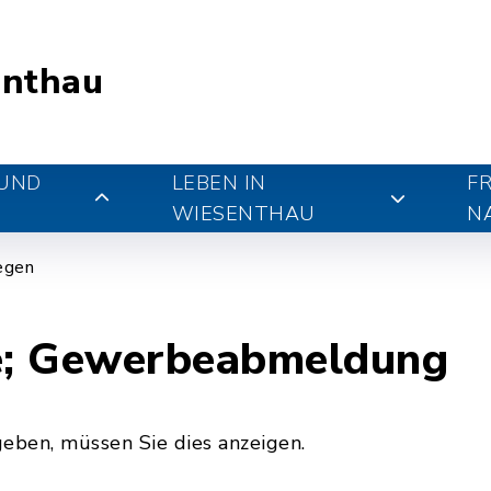
nthau
 UND
LEBEN IN
FR
WIESENTHAU
N
iegen
e; Gewerbeabmeldung
ben, müssen Sie dies anzeigen.