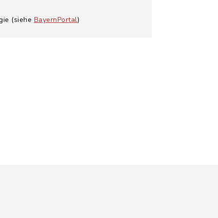
gie (siehe
BayernPortal
)