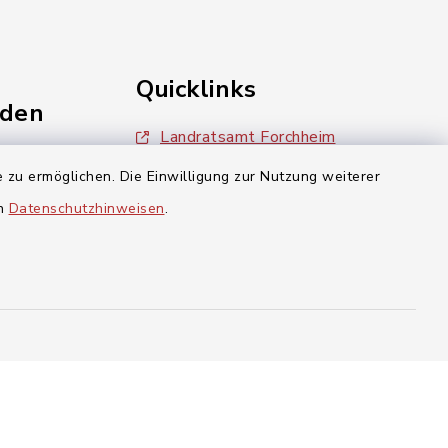
Quicklinks
nden
Landratsamt Forchheim
einschaft
 zu ermöglichen. Die Einwilligung zur Nutzung weiterer
BayernPortal
en
Datenschutzhinweisen
.
inixmedia
aft Gosberg