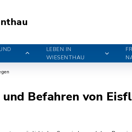
nthau
 UND
LEBEN IN
FR
WIESENTHAU
N
iegen
 und Befahren von Eisfl