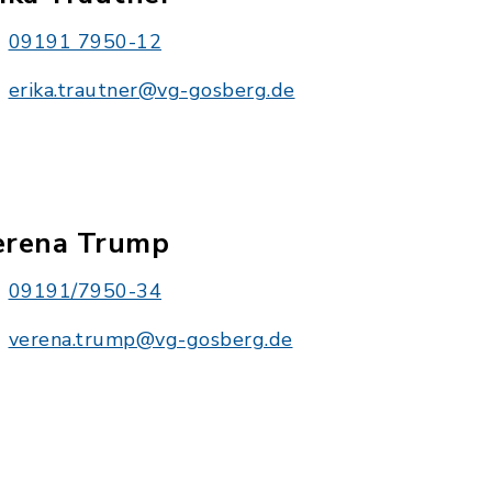
09191 7950-12
erika.trautner@vg-gosberg.de
erena Trump
09191/7950-34
verena.trump@vg-gosberg.de