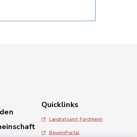
Quicklinks
nden
Landratsamt Forchheim
einschaft
BayernPortal