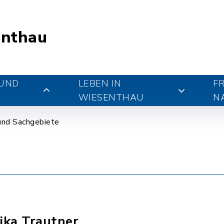
nthau
 UND
LEBEN IN
FR
WIESENTHAU
N
und Sachgebiete
ika Trautner