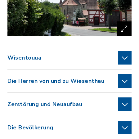
Wisentouua
Die Herren von und zu Wiesenthau
Zerstörung und Neuaufbau
Die Bevölkerung