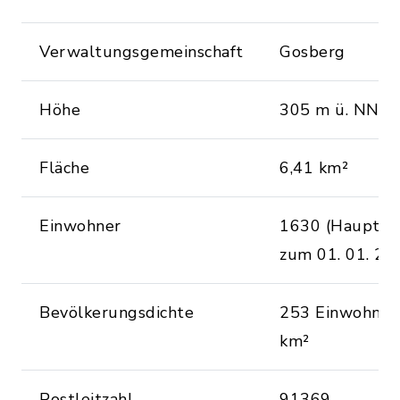
Verwaltungsgemeinschaft
Gosberg
Höhe
305 m ü. NN
Fläche
6,41 km²
Einwohner
1630 (Hauptwo
zum 01. 01. 20
Bevölkerungsdichte
253 Einwohner 
km²
Postleitzahl
91369