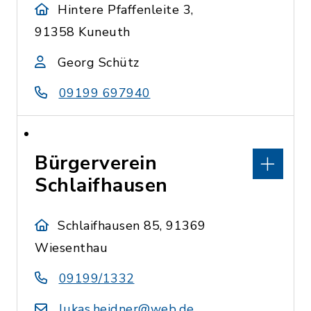
Hintere Pfaffenleite 3,
91358 Kuneuth
Georg Schütz
09199 697940
Bürgerverein
Schlaifhausen
Schlaifhausen 85, 91369
Wiesenthau
09199/1332
lukas.heidner@web.de