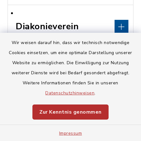
Diakonieverein
Kunreuth
Wir weisen darauf hin, dass wir technisch notwendige
Cookies einsetzen, um eine optimale Darstellung unserer
Kirchberg 16, 91358
Website zu ermöglichen. Die Einwilligung zur Nutzung
Kunreuth
weiterer Dienste wird bei Bedarf gesondert abgefragt.
pfarramt@kunreuth-
Weitere Informationen finden Sie in unseren
evangelisch.de
Datenschutzhinweisen
.
www.kunreuth-
Zur Kenntnis genommen
evangelisch.de
Impressum