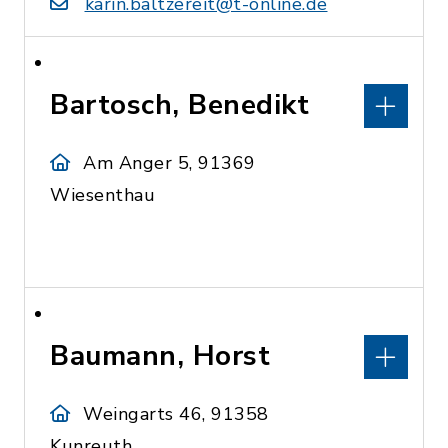
karin.baltzereit@t-online.de
Bartosch, Benedikt
Am Anger 5, 91369
Wiesenthau
Baumann, Horst
Weingarts 46, 91358
Kunreuth