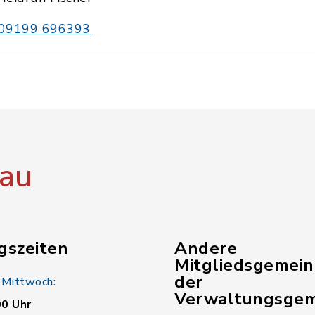
09199 696393
au
gszeiten
Andere
Mitgliedsgemei
der
 Mittwoch:
Verwaltungsgem
00 Uhr