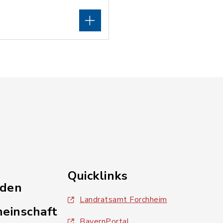
Quicklinks
nden
Landratsamt Forchheim
einschaft
BayernPortal