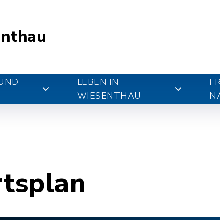
nthau
 UND
LEBEN IN
FR
WIESENTHAU
N
rtsplan