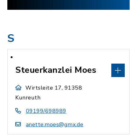
S
Steuerkanzlei Moes
Wirtsleite 17, 91358
Kunreuth
09199/698989
anette.moes@gmx.de