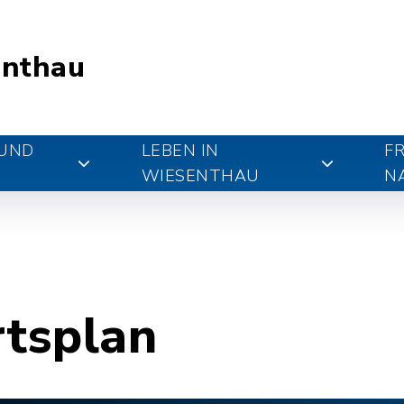
nthau
 UND
LEBEN IN
FR
WIESENTHAU
N
rtsplan