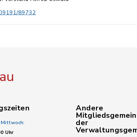
09191/89732
au
gszeiten
Andere
Mitgliedsgemei
der
 Mittwoch:
Verwaltungsgem
00 Uhr