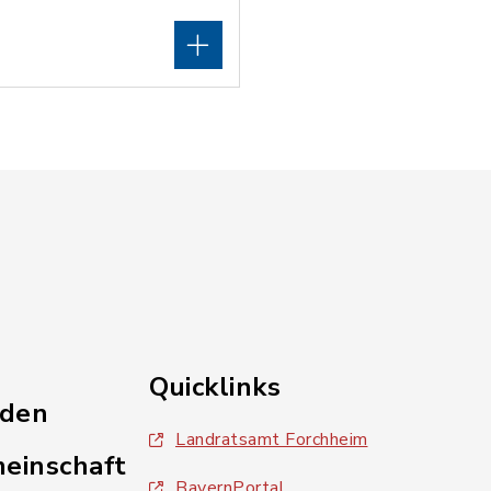
Quicklinks
nden
Landratsamt Forchheim
einschaft
BayernPortal