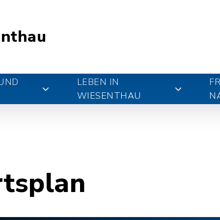
nthau
 UND
LEBEN IN
FR
WIESENTHAU
N
rtsplan