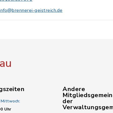
info@brennerei-geistreich.de
au
gszeiten
Andere
Mitgliedsgemei
der
 Mittwoch:
Verwaltungsgem
00 Uhr