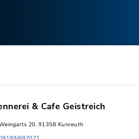
ennerei & Cafe Geistreich
Weingarts 20, 91358 Kunreuth
09199/697071