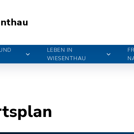
nthau
 UND
LEBEN IN
FR
WIESENTHAU
N
rtsplan