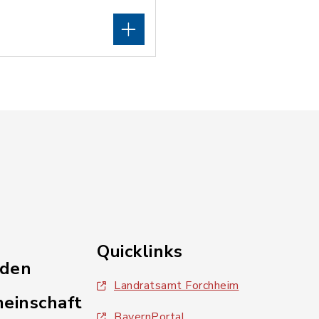
Quicklinks
nden
Landratsamt Forchheim
einschaft
BayernPortal