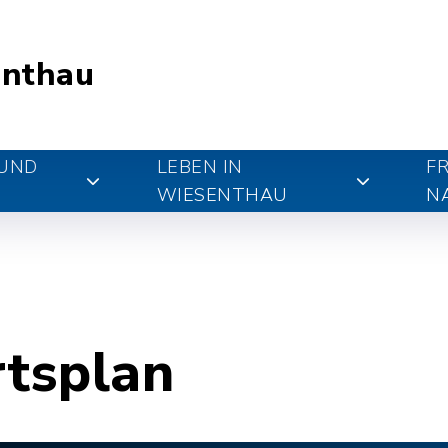
nthau
 UND
LEBEN IN
FR
WIESENTHAU
N
rtsplan