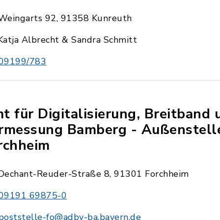
Weingarts 92, 91358 Kunreuth
Katja Albrecht & Sandra Schmitt
09199/783
t für Digitalisierung, Breitband 
rmessung Bamberg - Außenstell
rchheim
Dechant-Reuder-Straße 8, 91301 Forchheim
09191 69875-0
poststelle-fo@adbv-ba.bayern.de