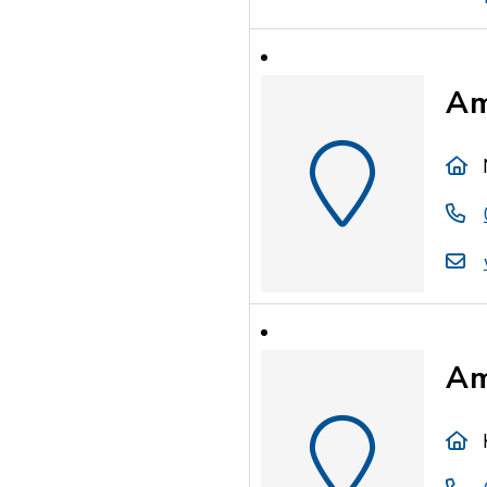
Am
Am