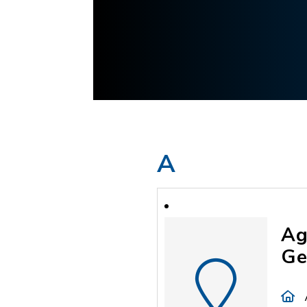
A
Ag
Ge