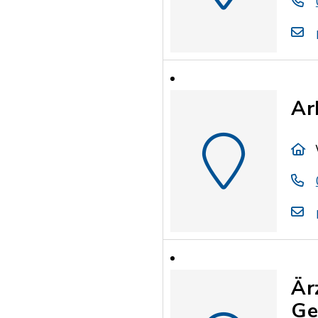
Ar
Är
Ge