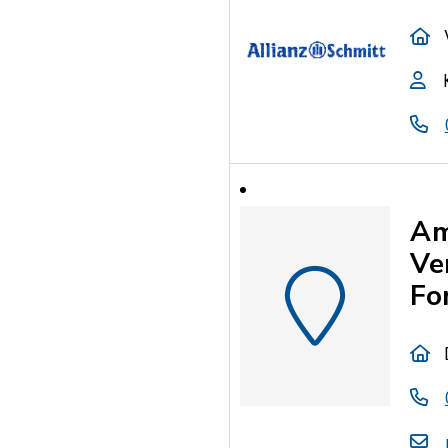
Am
Ve
Fo