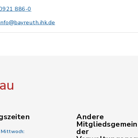
0921 886-0
info@bayreuth.ihk.de
au
gszeiten
Andere
Mitgliedsgemei
der
 Mittwoch: