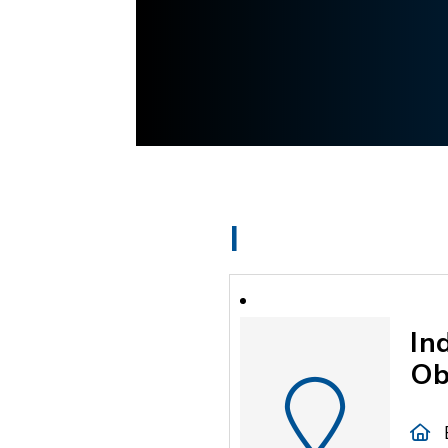
I
In
Ob