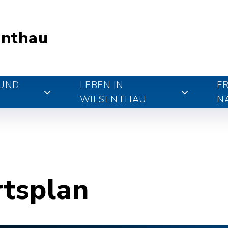
nthau
 UND
LEBEN IN
FR
WIESENTHAU
N
rtsplan