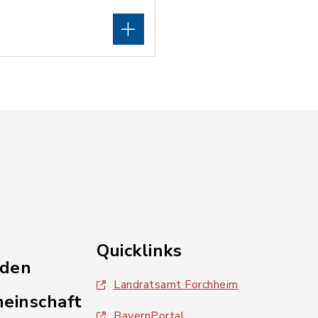
Quicklinks
nden
Landratsamt Forchheim
einschaft
BayernPortal