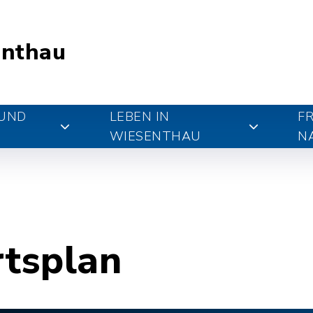
nthau
 UND
LEBEN IN
FR
WIESENTHAU
N
rtsplan