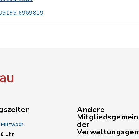
09199 6969819
au
gszeiten
Andere
Mitgliedsgemei
der
 Mittwoch:
Verwaltungsgem
00 Uhr