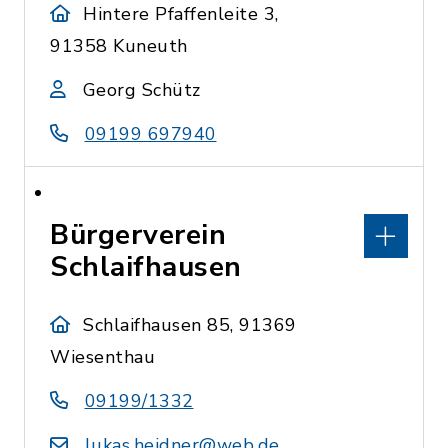
Hintere Pfaffenleite 3,
91358 Kuneuth
Georg Schütz
09199 697940
Bürgerverein
Schlaifhausen
Schlaifhausen 85, 91369
Wiesenthau
09199/1332
lukas.heidner@web.de