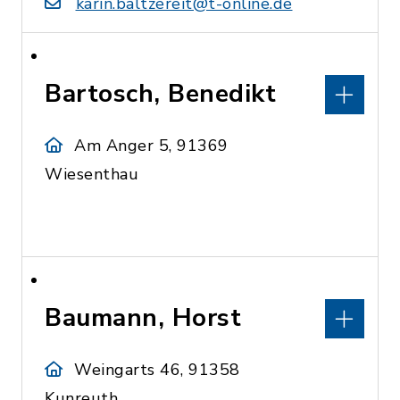
karin.baltzereit@t-online.de
Bartosch, Benedikt
Am Anger 5, 91369
Wiesenthau
Baumann, Horst
Weingarts 46, 91358
Kunreuth