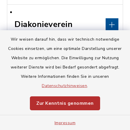
Diakonieverein
Kunreuth
Wir weisen darauf hin, dass wir technisch notwendige
Cookies einsetzen, um eine optimale Darstellung unserer
Kirchberg 16, 91358
Website zu ermöglichen. Die Einwilligung zur Nutzung
Kunreuth
weiterer Dienste wird bei Bedarf gesondert abgefragt.
pfarramt@kunreuth-
Weitere Informationen finden Sie in unseren
evangelisch.de
Datenschutzhinweisen
.
www.kunreuth-
Zur Kenntnis genommen
evangelisch.de
Impressum