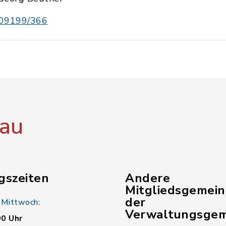
09199/366
au
gszeiten
Andere
Mitgliedsgemei
der
 Mittwoch:
Verwaltungsgem
00 Uhr