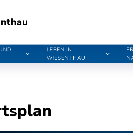
nthau
 UND
LEBEN IN
FR
WIESENTHAU
N
rtsplan