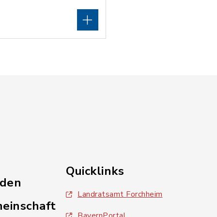
Quicklinks
nden
Landratsamt Forchheim
einschaft
BayernPortal