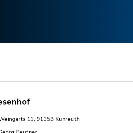
esenhof
Weingarts 11, 91358 Kunreuth
Georg Beutner