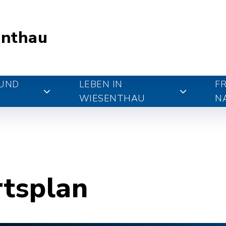
nthau
 UND
LEBEN IN
FR
WIESENTHAU
N
rtsplan