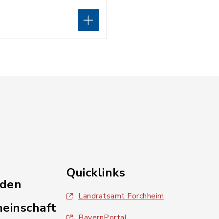
Quicklinks
nden
Landratsamt Forchheim
einschaft
BayernPortal