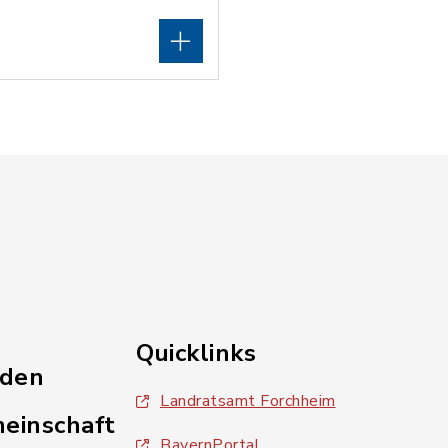
Quicklinks
nden
Landratsamt Forchheim
einschaft
BayernPortal