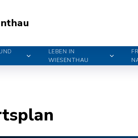
nthau
 UND
LEBEN IN
FR
WIESENTHAU
N
rtsplan