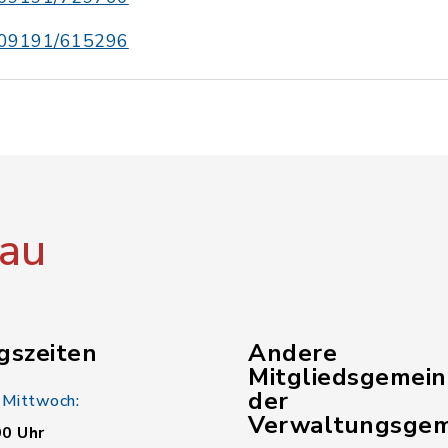
09191/615296
au
gszeiten
Andere
Mitgliedsgemei
der
 Mittwoch:
Verwaltungsgem
00 Uhr