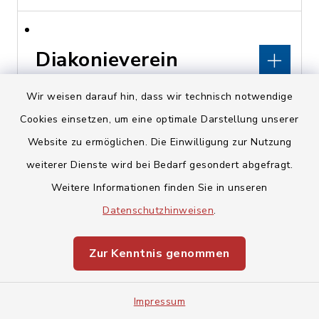
Diakonieverein
Kunreuth
Wir weisen darauf hin, dass wir technisch notwendige
Cookies einsetzen, um eine optimale Darstellung unserer
Kirchberg 16, 91358
Website zu ermöglichen. Die Einwilligung zur Nutzung
Kunreuth
weiterer Dienste wird bei Bedarf gesondert abgefragt.
pfarramt@kunreuth-
Weitere Informationen finden Sie in unseren
evangelisch.de
Datenschutzhinweisen
.
www.kunreuth-
Zur Kenntnis genommen
evangelisch.de
Impressum