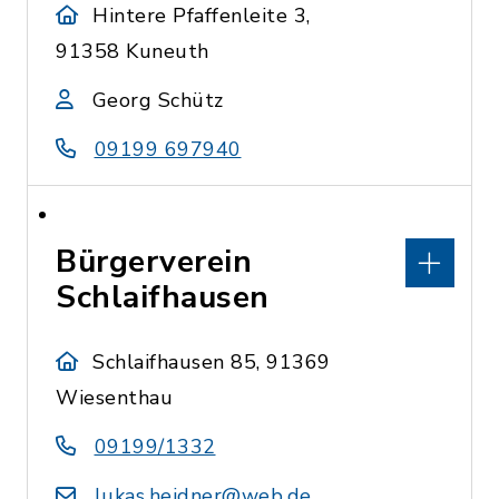
Hintere Pfaffenleite 3,
91358 Kuneuth
Georg Schütz
09199 697940
Bürgerverein
Schlaifhausen
Schlaifhausen 85, 91369
Wiesenthau
09199/1332
lukas.heidner@web.de