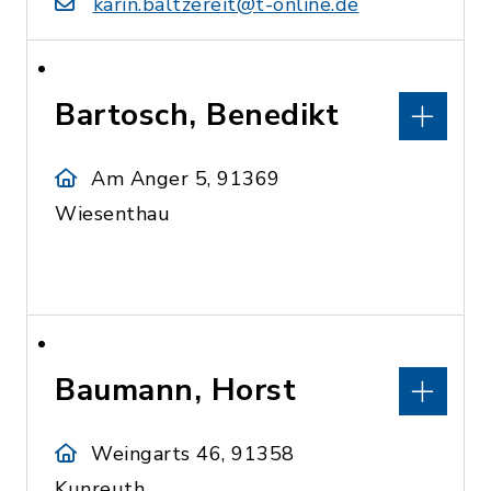
karin.baltzereit@t-online.de
Bartosch, Benedikt
Am Anger 5, 91369
Wiesenthau
Baumann, Horst
Weingarts 46, 91358
Kunreuth