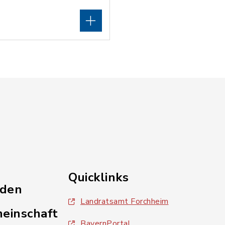
Quicklinks
nden
Landratsamt Forchheim
einschaft
BayernPortal