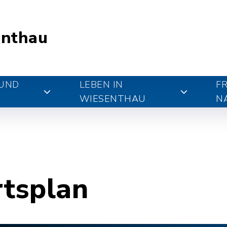
nthau
 UND
LEBEN IN
FR
WIESENTHAU
N
rtsplan