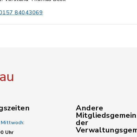
0157 84043069
au
gszeiten
Andere
Mitgliedsgemei
der
 Mittwoch:
Verwaltungsgem
00 Uhr