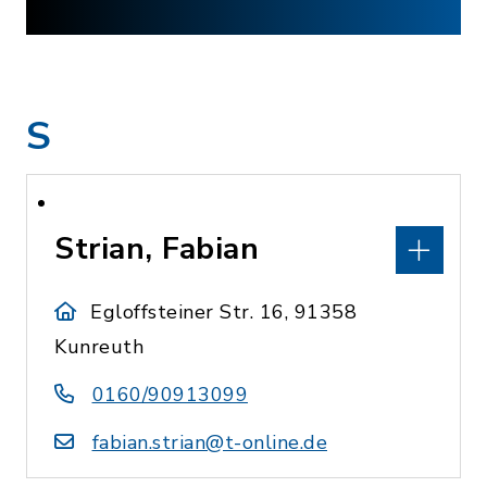
S
Strian, Fabian
Egloffsteiner Str. 16, 91358
Kunreuth
0160/90913099
fabian.strian@t-online.de