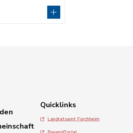
Quicklinks
nden
Landratsamt Forchheim
einschaft
BayernPortal