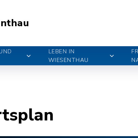
nthau
 UND
LEBEN IN
FR
WIESENTHAU
N
rtsplan