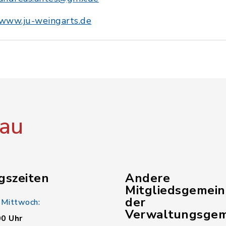
www.ju-weingarts.de
au
gszeiten
Andere
Mitgliedsgemei
der
 Mittwoch:
Verwaltungsgem
00 Uhr