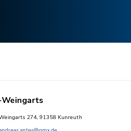
-Weingarts
Weingarts 274, 91358 Kunreuth
andreas.antes@gmx.de