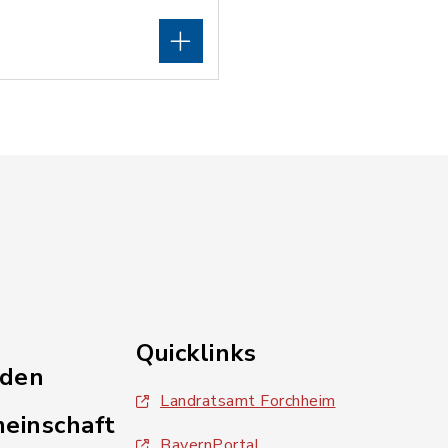
Quicklinks
nden
Landratsamt Forchheim
einschaft
BayernPortal