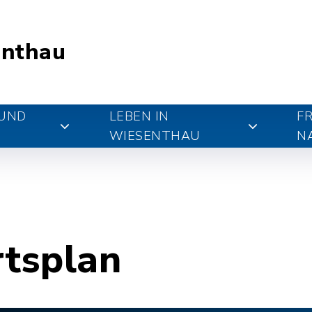
nthau
 UND
LEBEN IN
FR
WIESENTHAU
N
rtsplan