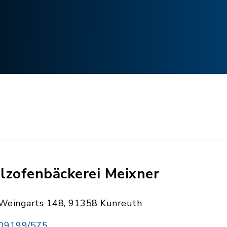
lzofenbäckerei Meixner
Weingarts 148, 91358 Kunreuth
09199/575