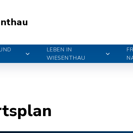
nthau
 UND
LEBEN IN
FR
WIESENTHAU
N
rtsplan