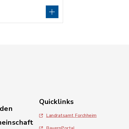
Quicklinks
nden
Landratsamt Forchheim
einschaft
BayernPortal