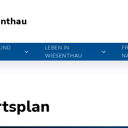
nthau
 UND
LEBEN IN
FR
WIESENTHAU
N
rtsplan