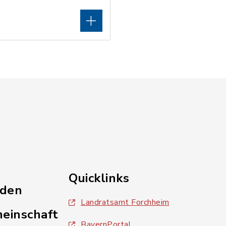
Quicklinks
nden
Landratsamt Forchheim
einschaft
BayernPortal