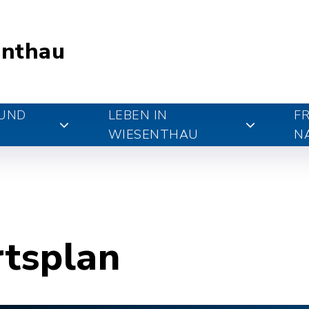
nthau
 UND
LEBEN IN
FR
WIESENTHAU
N
rtsplan