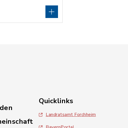
Quicklinks
nden
Landratsamt Forchheim
einschaft
BayernPortal