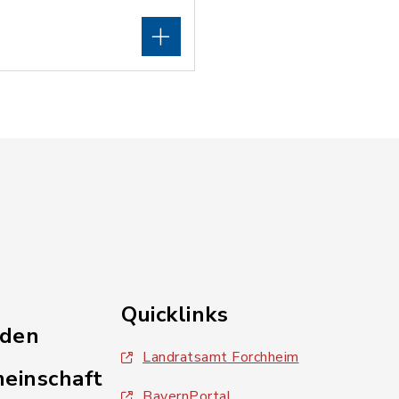
Quicklinks
nden
Landratsamt Forchheim
einschaft
BayernPortal