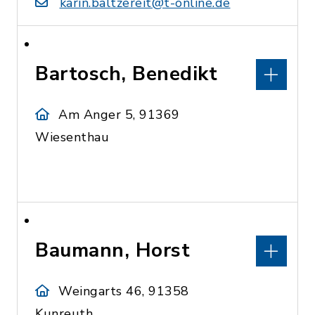
karin.baltzereit@t-online.de
Bartosch, Benedikt
Am Anger 5, 91369
Wiesenthau
Baumann, Horst
Weingarts 46, 91358
Kunreuth