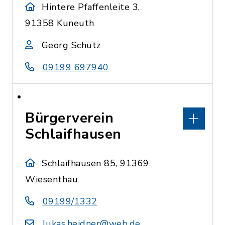
Hintere Pfaffenleite 3,
91358 Kuneuth
Georg Schütz
09199 697940
Bürgerverein
Schlaifhausen
Schlaifhausen 85, 91369
Wiesenthau
09199/1332
lukas.heidner@web.de