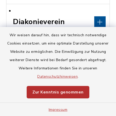
Diakonieverein
Kunreuth
Wir weisen darauf hin, dass wir technisch notwendige
Cookies einsetzen, um eine optimale Darstellung unserer
Kirchberg 16, 91358
Website zu ermöglichen. Die Einwilligung zur Nutzung
Kunreuth
weiterer Dienste wird bei Bedarf gesondert abgefragt.
pfarramt@kunreuth-
Weitere Informationen finden Sie in unseren
evangelisch.de
Datenschutzhinweisen
.
www.kunreuth-
Zur Kenntnis genommen
evangelisch.de
Impressum