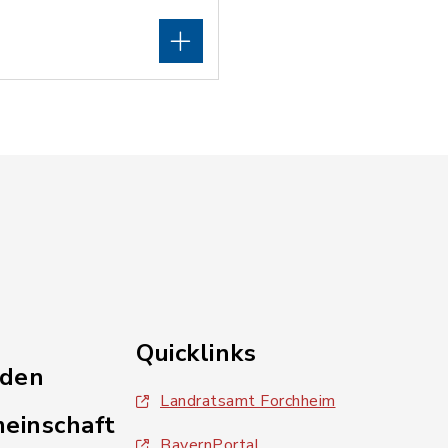
Quicklinks
nden
Landratsamt Forchheim
einschaft
BayernPortal