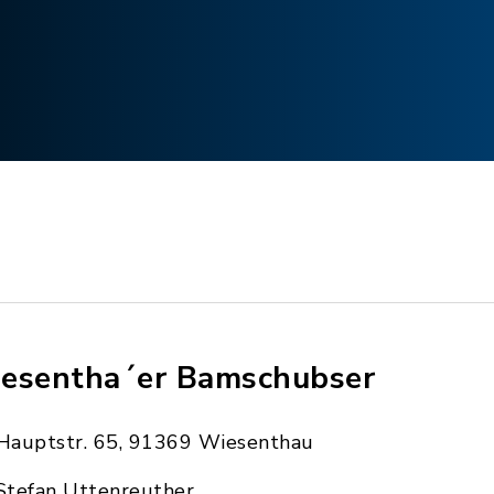
esentha´er Bamschubser
Hauptstr. 65, 91369 Wiesenthau
Stefan Uttenreuther