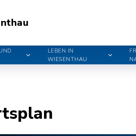
nthau
 UND
LEBEN IN
FR
WIESENTHAU
N
rtsplan