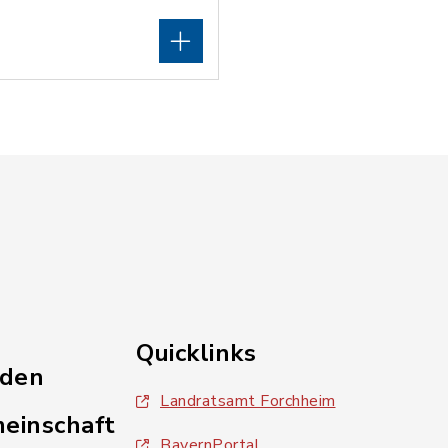
Quicklinks
nden
Landratsamt Forchheim
einschaft
BayernPortal