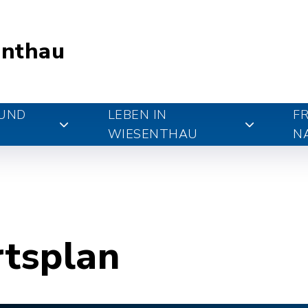
nthau
 UND
LEBEN IN
FR
WIESENTHAU
N
rtsplan