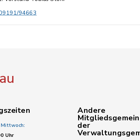
09191/94663
au
gszeiten
Andere
Mitgliedsgemei
der
 Mittwoch:
Verwaltungsgem
00 Uhr