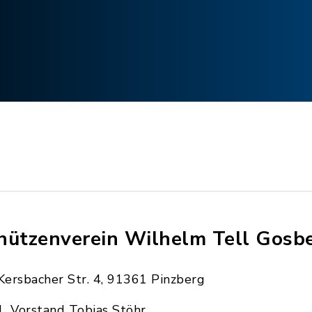
hützenverein Wilhelm Tell Gosb
Kersbacher Str. 4, 91361 Pinzberg
1. Vorstand Tobias Stöhr