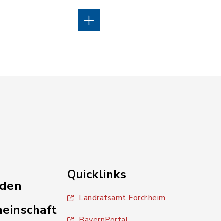
Quicklinks
nden
Landratsamt Forchheim
einschaft
BayernPortal