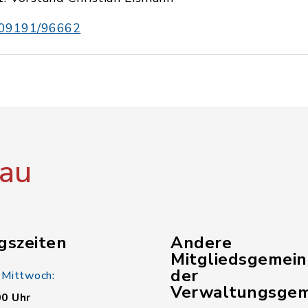
09191/96662
au
gszeiten
Andere
Mitgliedsgemei
der
 Mittwoch:
Verwaltungsgem
00 Uhr