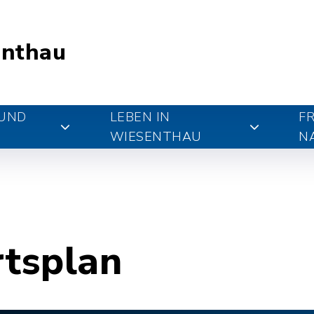
nthau
 UND
LEBEN IN
FR
WIESENTHAU
N
rtsplan