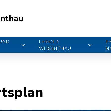
nthau
 UND
LEBEN IN
FR
WIESENTHAU
N
rtsplan