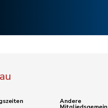
au
gszeiten
Andere
Mitgliedsgemei