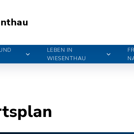
nthau
 UND
LEBEN IN
FR
WIESENTHAU
N
rtsplan