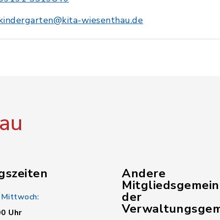
kindergarten@kita-wiesenthau.de
au
gszeiten
Andere
Mitgliedsgemei
der
 Mittwoch:
Verwaltungsgem
00 Uhr