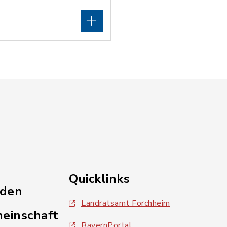
Quicklinks
nden
Landratsamt Forchheim
einschaft
BayernPortal