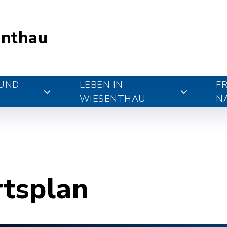
nthau
 UND
LEBEN IN
FR
WIESENTHAU
N
rtsplan