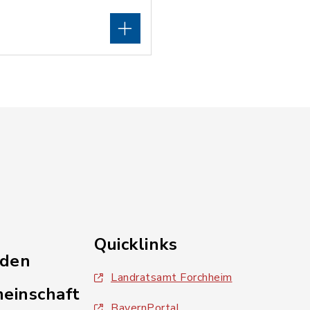
Quicklinks
nden
Landratsamt Forchheim
einschaft
BayernPortal